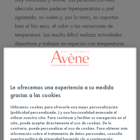
afección suelen padecer hiperqueratosis o piel
agrietada, no sudan y, por lo tanto, no soportan
bien el frío seco, el calor o las variaciones de
temperatura.
Les resulta difícil realizar actividades
deportivas y trabajar en espacios con temperaturas
muy elevadas. Esto provoca un malestar físico,
estético y también psicológico. Las personas
tienden a retraerse.
Leer más
Le ofrecemos una experiencia a su medida
gracias a las cookies
Utilizamos cookies para ofrecerle una mejor personalización
(publicidad personalizada...) y una funcionalidad avanzada al
utilizar nuestro sitio. Para continuar y facilitar su navegación en el
sitio, puede aceptar directamente el uso de cookies. De lo
Marie-Ange Martincic: Esta afección de la piel
contrario, puede personalizar el uso de cookies. Para obtener más
información sobre el tratamiento de datos personales, consulte
siempre me ha conmovido porque es
nuestra política de privacidad haciendo clic a continuación: