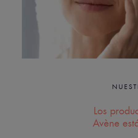
NUEST
Los produ
Avène está