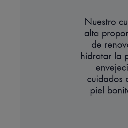
Nuestro cu
alta propo
de renova
hidratar la 
envejec
cuidados a
piel bonit