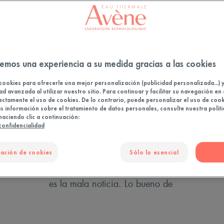
Envejecimiento de la piel
emos una experiencia a su medida gracias a las cookies
cookies para ofrecerle una mejor personalización (publicidad personalizada...) 
ad avanzada al utilizar nuestro sitio. Para continuar y facilitar su navegación en 
ectamente el uso de cookies. De lo contrario, puede personalizar el uso de cook
 información sobre el tratamiento de datos personales, consulte nuestra políti
haciendo clic a continuación:
 confidencialidad
ué es el envejecimiento de la pi
ación de cookies
Sólo lo esencial
piel está sujeta a los efectos del tiempo. Estos efectos s
el pierde gradualmente su luminosidad y firmeza, aparec
es la mala noticia. Lo bueno de