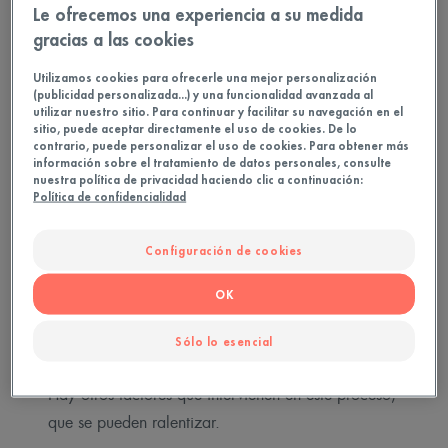
Le ofrecemos una experiencia a su medida
gracias a las cookies
¿Cómo se forman las
Utilizamos cookies para ofrecerle una mejor personalización
(publicidad personalizada...) y una funcionalidad avanzada al
utilizar nuestro sitio. Para continuar y facilitar su navegación en el
arrugas en el contorno de
sitio, puede aceptar directamente el uso de cookies. De lo
contrario, puede personalizar el uso de cookies. Para obtener más
los ojos?
información sobre el tratamiento de datos personales, consulte
nuestra política de privacidad haciendo clic a continuación:
Política de confidencialidad
Quizás te preguntes por qué aparecen las arrugas
en el contorno de los ojos. Se forman con el
Configuración de cookies
tiempo al sonreír repetidamente y apretar los ojos
junto con la evolución natural de la piel. Con los
OK
años, pierde tono, volumen y firmeza.
Sólo lo esencial
Sin embargo, ¡no es necesario dejar de sonreír!
Hay otros factores que intervienen en este proceso,
que se pueden ralentizar.