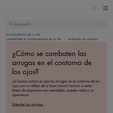
ENVEJECIMIENTO DE LA PIEL
COMPRENDER EL ENVEJECIMIENTO DE LA PIEL
ENTENDER LAS ARRUGAS
¿Cómo se combaten las
arrugas en el contorno de
los ojos?
¡La buena noticia es que las arrugas en el contorno de los
ojos son un reflejo de tu buen humor! Incluso si estas
líneas de expresión son inevitables, puedes reducir su
apariencia.
Entender las arrugas