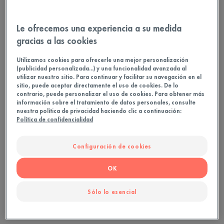
100
Bar
Le ofrecemos una experiencia a su medida
gracias a las cookies
Ideal para
Utilizamos cookies para ofrecerle una mejor personalización
(publicidad personalizada...) y una funcionalidad avanzada al
Familia
utilizar nuestro sitio. Para continuar y facilitar su navegación en el
sitio, puede aceptar directamente el uso de cookies. De lo
contrario, puede personalizar el uso de cookies. Para obtener más
información sobre el tratamiento de datos personales, consulte
Tipo de piel
nuestra política de privacidad haciendo clic a continuación:
Política de confidencialidad
Piel seca - Piel muy seca - Piel sensible
Configuración de cookies
Necesidades
Limpieza
OK
Sólo lo esencial
Fabricado en Francia