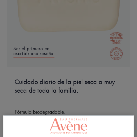
Ser el primero en
escribir una reseña
Cuidado diario de la piel seca a muy
seca de toda la familia.
Fórmula biodegradable.
Limpiador, nutritivo, purificante.