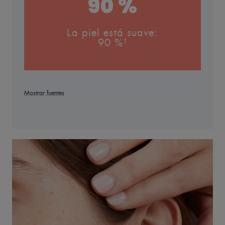
90 %
La piel está suave:
90 %¹
Mostrar fuentes