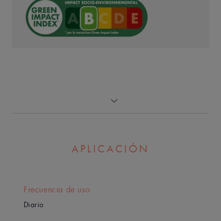
nutrir la piel seca.
Ventaja
La barra limpiadora ultraenriquecida con Cold Cream
limpia suavemente.
Beneficios
• LIMPIA la piel suavemente.
APLICACIÓN
• NUTRE gracias a su fórmula enriquecida con Cold
Cream.
• REPARA y restaura la barrera cutánea.
Frecuencia de uso
Diario