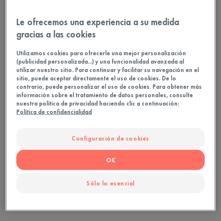
Le ofrecemos una experiencia a su medida
Sin conservantes
gracias a las cookies
Utilizamos cookies para ofrecerle una mejor personalización
Ultracalmante, hidratante, de alta tolerancia.
(publicidad personalizada...) y una funcionalidad avanzada al
utilizar nuestro sitio. Para continuar y facilitar su navegación en el
sitio, puede aceptar directamente el uso de cookies. De lo
40
Tubo
contrario, puede personalizar el uso de cookies. Para obtener más
información sobre el tratamiento de datos personales, consulte
nuestra política de privacidad haciendo clic a continuación:
Política de confidencialidad
Ideal para
Configuración de cookies
Niños - Adultos - Personas en tratamiento
contra el cáncer o post-tratamiento
OK
Sólo lo esencial
Edad
A partir de 2 Año(s)