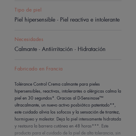
Tipo de piel
Piel hipersensible - Piel reactiva e intolerante
Necesidades
Calmante - Antiirritación - Hidratación
Fabricado en Francia
Tolérance Control Crema calmante para pieles
hipersensibles, reactivas, intolerantes o alérgicas calma la
piel en 30 segundos*. Gracias al D-Sensinose™
ultracalmante, un nuevo activo posbiótico patentado**,
este cuidado alivia los sofocos y la sensación de tirantez,
hormigueo y malestar. Deja la piel intensamente hidratada
y restaura la barrera cutánea en 48 horas***. Este
producto para el cuidado de la piel de alta tolerancia, sin