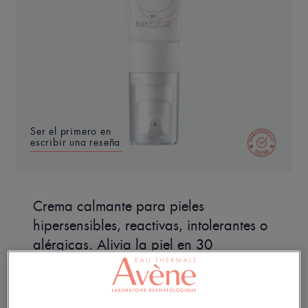
Ser el primero en
escribir una reseña
Crema calmante para pieles
hipersensibles, reactivas, intolerantes o
alérgicas. Alivia la piel en 30
segundos* y favorece una disminución
duradera de las molestias cutáneas.
Alta tolerancia.