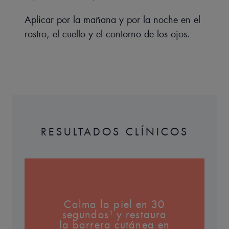
barrera cutánea en 48 horas*** gracias a su
composición 100% biomimética.
Aplicar por la mañana y por la noche en el
rostro, el cuello y el contorno de los ojos.
• CONTROLA la hiperreactividad cutánea a largo plazo.
TEXTURA
RESULTADOS CLÍNICOS
Beneficios de la textura
Crema suave y cómoda para la piel.
Aroma del contenido
Sin perfume
*Satisfacción de los consumidores, 25 sujetos, 3 meses, 2
Calma la piel en 30
aplicaciones al día.
segundos¹ y restaura
la barrera cutánea en
**Patente registrada.