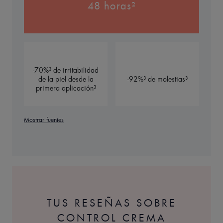
48 horas²
***Prueba ex vivo sobre epidermis cultivada en condición de
escasez de agua.
-70%³ de irritabilidad
de la piel desde la
-92%³ de molestias³
primera aplicación³
Mostrar fuentes
TUS RESEÑAS SOBRE
CONTROL CREMA