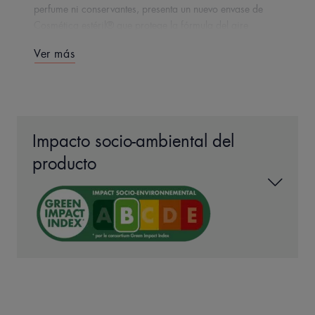
perfume ni conservantes, presenta un nuevo envase de
Cosmética estéril® que protege la fórmula del aire
exterior y de las bacterias.
Ver más
EN PALABRAS DE NUESTRO EXPERTO
Impacto socio-ambiental del
producto
Una crema hidratante calmante
de alta tolerancia, que contiene
D-Sensinose™, un ingrediente
activo posbiótico para aliviar la
hipersensibilidad de la piel. Sin