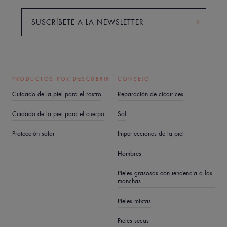
rostro.
El último paso esencial para una limpieza suave es una
SUSCRÍBETE A LA NEWSLETTER
niebla del Spray de agua termal. Perfecciona la limpieza
y el desmaquillado eliminando los restos de la leche
limpiadora o del agua micelar. En el caso del gel
limpiador o la espuma limpiadora, elimina con suavidad
PRODUCTOS POR DESCUBRIR
CONSEJO
el cloro y la cal del agua del grifo gracias a sus
Cuidado de la piel para el rostro
Reparación de cicatrices
propiedades calmantes, suavizantes y antirritantes.
Cuidado de la piel para el cuerpo
Sol
Hidratar la piel a diario
Protección solar
Imperfecciones de la piel
Utilizar un producto facial hidratante todos los días
Hombres
logrará:
• Reavivar la tez
Pieles grasosas con tendencia a las
manchas
• Proteger la piel de las agresiones externas
(contaminación, frío, viento, sol)
Pieles mixtas
• Evitar la sequedad y la deshidratación
Pieles secas