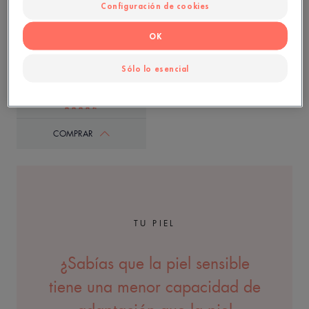
Configuración de cookies
OK
Barra dermatológica
desincrustante
Sólo lo esencial
Limpia - Reduce el exceso de sebo -
Destapa los poros
COMPRAR
TU PIEL
¿Sabías que la piel sensible
tiene una menor capacidad de