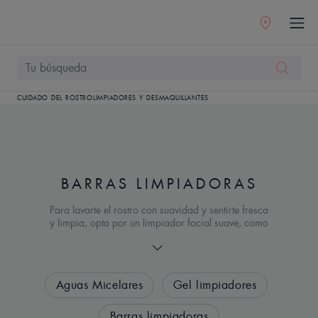
CUIDADO DEL ROSTRO
LIMPIADORES Y DESMAQUILLANTES
BARRAS LIMPIADORAS
Para lavarte el rostro con suavidad y sentirte fresca
y limpia, opta por un limpiador facial suave, como
una barra dermatológica o ultraenriquecida. Elige
una barra limpiadora sin jabón, una específica
para tu piel.
Aguas Micelares
Gel limpiadores
Barras limpiadoras