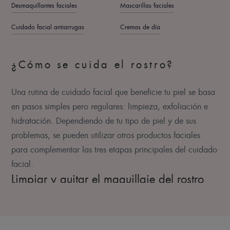
Desmaquillantes faciales
Mascarillas faciales
Cuidado facial antiarrugas
Cremas de día
¿Cómo se cuida el rostro?
Una rutina de cuidado facial que beneficie tu piel se basa
en pasos simples pero regulares: limpieza, exfoliación e
hidratación. Dependiendo de tu tipo de piel y de sus
problemas, se pueden utilizar otros productos faciales
para complementar las tres etapas principales del cuidado
facial.
Limpiar y quitar el maquillaje del rostro
Limpiar o desmaquillar es el paso obligatorio antes de irse
a dormir. Ya sea una leche limpiadora o un agua micelar,